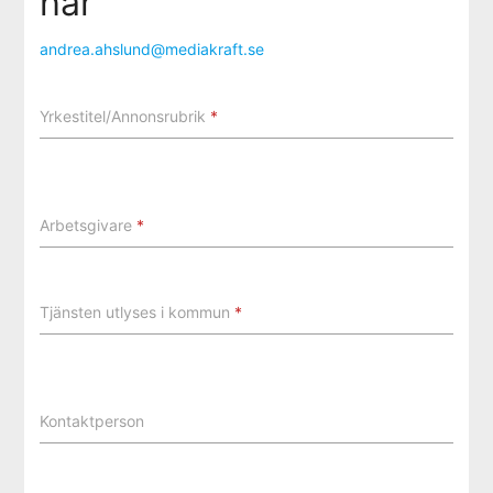
här
andrea.ahslund@mediakraft.se
Yrkestitel/Annonsrubrik
*
Arbetsgivare
*
Tjänsten utlyses i kommun
*
Kontaktperson