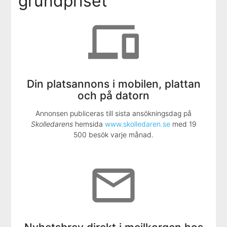
grundpriset
devices
Din platsannons i mobilen, plattan
och på datorn
Annonsen publiceras till sista ansökningsdag på
Skolledarens
hemsida
www.skolledaren.se
med 19
500 besök varje månad.
mail_outline