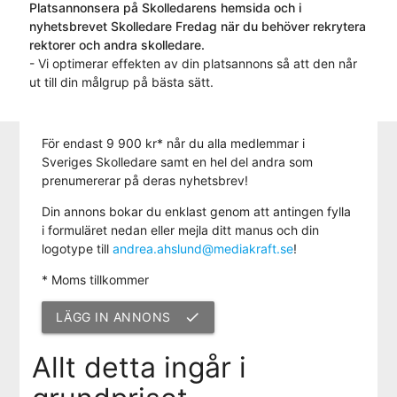
Platsannonsera på Skolledarens hemsida och i
nyhetsbrevet Skolledare Fredag när du behöver rekrytera
rektorer och andra skolledare.
- Vi optimerar effekten av din platsannons så att den når
ut till din målgrup på bästa sätt.
För endast 9 900 kr* når du alla medlemmar i
Sveriges Skolledare samt en hel del andra som
prenumererar på deras nyhetsbrev!
Din annons bokar du enklast genom att antingen fylla
i formuläret nedan eller mejla ditt manus och din
logotype till
andrea.ahslund@mediakraft.se
!
* Moms tillkommer
LÄGG IN ANNONS
check
Allt detta ingår i